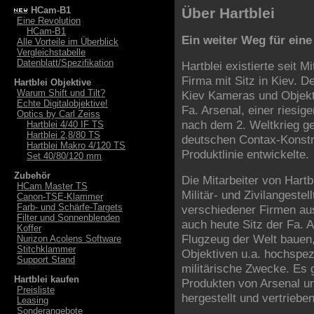
HCam-B1
Über Hartblei
Eine Revolution
HCam-B1
Ein weiter Weg für eine
Alle Vorteile im Überblick
Vergleichstabelle
Datenblatt/Spezifikation
Hartblei existierte seit 
Firma mit Sitz in Kiev. D
Hartblei Objektive
Warum Shift und Tilt?
Kiev Kameras und Objekti
Echte Digitalobjektive!
Fa. Arsenal, einer riesig
Optics by Carl Zeiss
nach dem 2. Weltkrieg g
Hartblei 4/40 IF TS
Hartblei 2,8/80 TS
deutschen Contax-Konstr
Hartblei Makro 4/120 TS
Produktlinie entwickelte.
Set 40/80/120 mm
Zubehör
Die Mitarbeiter von Har
HCam Master TS
Militär- und Zivilangeste
Canon-TSE-Klammer
Farb- und Schärfe-Targets
verschiedener Firmen aus
Filter und Sonnenblenden
auch heute Sitz der Fa. 
Koffer
Flugzeug der Welt bauen
Nurizon Acolens Software
Stitchklammer
Objektiven u.a. hochspezi
Support Stand
militärische Zwecke. Es 
Hartblei kaufen
Produkten von Arsenal un
Preisliste
hergestellt und vertriebe
Leasing
Sonderangebote