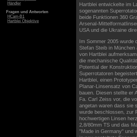
Händler
Hartblei entwickelte im L
sogenannten Superrotatoren
Fragen und Antworten
HCam-B1
beide Funktionen 360 Gra
Hartblei Objektive
Arsenal-Mittelformatlins
USA und die Ukraine direk
Im Sommer 2005 wurde d
Stefan Steib in München 
von Hartblei aufmerksa
die mechanische Qualitä
Potential der Konstruktio
Superrotatoren begeistert
Hartblei, einen Prototy
Planar-Linsensatz von Ca
bauen. Diesen stellte er
Fa. Carl Zeiss vor, die v
angetan waren dass sie s
wurde beschlossen, zur P
hochwertigen Linsen her
2,8/80mm TS und das Ma
"Made in Germany" und w