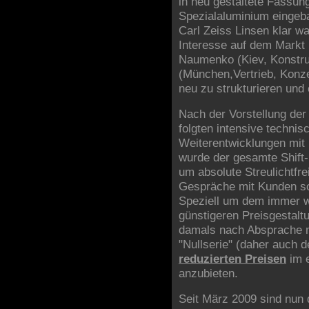
in neu gestaltete Fassu
Spezialaluminium eingeb
Carl Zeiss Linsen klar w
Interesse auf dem Markt
Naumenko (Kiev, Konstru
(München,Vertrieb, Konze
neu zu strukturieren und 
Nach der Vorstellung der
folgten intensive techni
Weiterentwicklungen mit 
wurde der gesamte Shift-
um absolute Streulichtfre
Gespräche mit Kunden so
Speziell um dem immer w
günstigeren Preisgestal
damals nach Absprache m
"Nullserie" (daher auch 
reduzierten Preisen
im e
anzubieten.
Seit März 2009 sind nun d