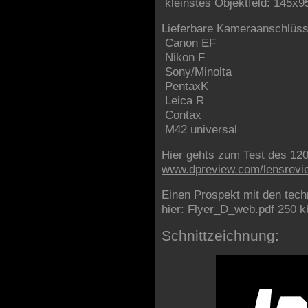
kleinstes Objektfeld: 145x
Lieferbare Kameraanschlüss
Canon EF
Nikon F
Sony/Minolta
PentaxK
Leica R
Contax
M42 universal
Hier gehts zum Test des 12
www.dpreview.com/lensrevi
Einen Prospekt mit den tec
hier:
Flyer_D_web.pdf 250 k
Schnittzeichnung: