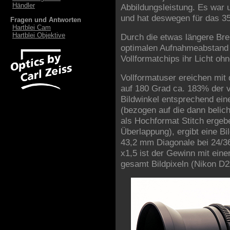
Händler
Abbildungsleistung. Es war 
und hat deswegen für das 3
Fragen und Antworten
Hartblei Cam
Hartblei Objektive
Durch die etwas längere Bre
optimalen Aufnahmeabstand 
Vollformatchips ihr Licht oh
Vollformatuser ereichen mi
auf 180 Grad ca. 183% der v
Bildwinkel entsprechend ei
(bezogen auf die dann belic
als Hochformat Stitch erge
Überlappung), ergibt eine B
43,2 mm Diagonale bei 24/36
x1,5 ist der Gewinn mit ein
gesamt Bildpixeln (Nikon D2x