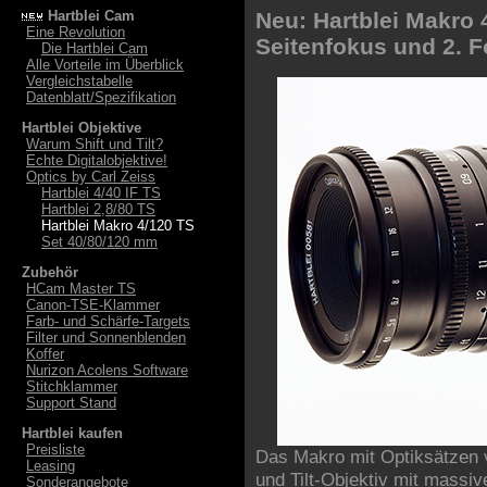
Hartblei Cam
Neu: Hartblei Makro 
Eine Revolution
Seitenfokus und 2. F
Die Hartblei Cam
Alle Vorteile im Überblick
Vergleichstabelle
Datenblatt/Spezifikation
Hartblei Objektive
Warum Shift und Tilt?
Echte Digitalobjektive!
Optics by Carl Zeiss
Hartblei 4/40 IF TS
Hartblei 2,8/80 TS
Hartblei Makro 4/120 TS
Set 40/80/120 mm
Zubehör
HCam Master TS
Canon-TSE-Klammer
Farb- und Schärfe-Targets
Filter und Sonnenblenden
Koffer
Nurizon Acolens Software
Stitchklammer
Support Stand
Hartblei kaufen
Preisliste
Das Makro mit Optiksätzen v
Leasing
und Tilt-Objektiv mit massi
Sonderangebote