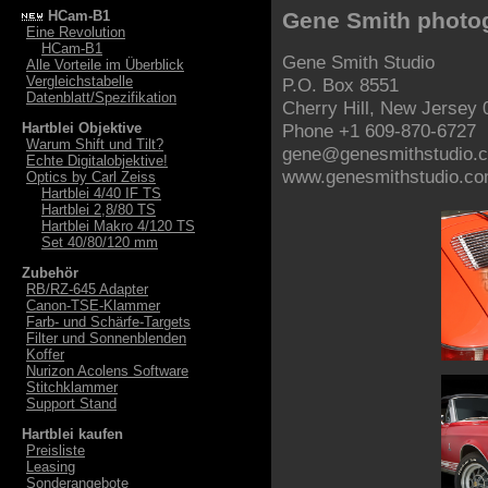
HCam-B1
Gene Smith photogr
Eine Revolution
HCam-B1
Gene Smith Studio
Alle Vorteile im Überblick
Vergleichstabelle
P.O. Box 8551
Datenblatt/Spezifikation
Cherry Hill, New Jersey
Hartblei Objektive
Phone +1 609-870-6727
Warum Shift und Tilt?
gene@genesmithstudio.
Echte Digitalobjektive!
www.genesmithstudio.c
Optics by Carl Zeiss
Hartblei 4/40 IF TS
Hartblei 2,8/80 TS
Hartblei Makro 4/120 TS
Set 40/80/120 mm
Zubehör
RB/RZ-645 Adapter
Canon-TSE-Klammer
Farb- und Schärfe-Targets
Filter und Sonnenblenden
Koffer
Nurizon Acolens Software
Stitchklammer
Support Stand
Hartblei kaufen
Preisliste
Leasing
Sonderangebote