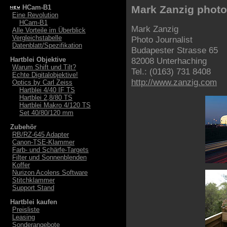
HCam-B1
Mark Zanzig photog
Eine Revolution
HCam-B1
Mark Zanzig
Alle Vorteile im Überblick
Vergleichstabelle
Photo Journalist
Datenblatt/Spezifikation
Budapester Strasse 65
Hartblei Objektive
82008 Unterhaching
Warum Shift und Tilt?
Tel.: (0163) 731 8408
Echte Digitalobjektive!
http://www.zanzig.com
Optics by Carl Zeiss
Hartblei 4/40 IF TS
Hartblei 2,8/80 TS
Hartblei Makro 4/120 TS
Set 40/80/120 mm
Zubehör
RB/RZ-645 Adapter
Canon-TSE-Klammer
Farb- und Schärfe-Targets
Filter und Sonnenblenden
Koffer
Nurizon Acolens Software
Stitchklammer
Support Stand
Hartblei kaufen
Preisliste
Leasing
Sonderangebote